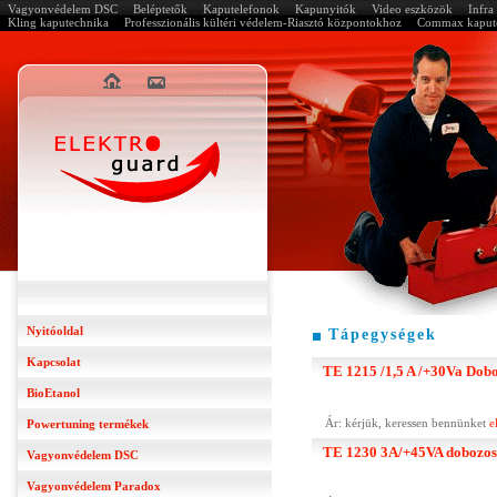
Vagyonvédelem DSC
Beléptetők
Kaputelefonok
Kapunyitók
Video eszközök
Infr
Kling kaputechnika
Professzionális kültéri védelem-Riasztó központokhoz
Commax kapute
Nyitóoldal
Tápegységek
Kapcsolat
TE 1215 /1,5 A /+30Va Dobo
BioEtanol
Ár: kérjük, keressen bennünket
e
Powertuning termékek
TE 1230 3A/+45VA dobozos
Vagyonvédelem DSC
Vagyonvédelem Paradox