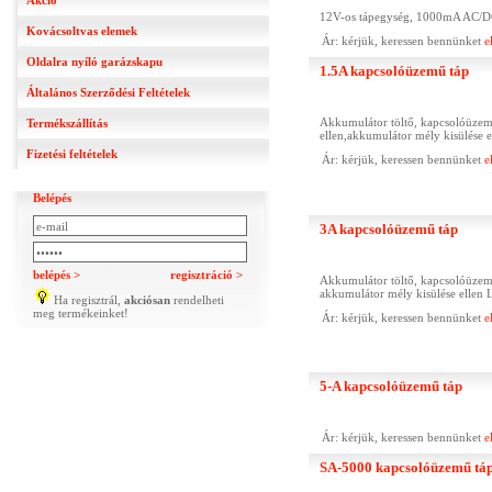
Akció
12V-os tápegység, 1000mA AC/DC. -
Kovácsoltvas elemek
Ár: kérjük, keressen bennünket
e
Oldalra nyíló garázskapu
1.5A kapcsolóüzemű táp
Általános Szerződési Feltételek
Akkumulátor töltő, kapcsolóüzemű 
Termékszállítás
ellen,akkumulátor mély kisülése
Fizetési feltételek
Ár: kérjük, keressen bennünket
e
Belépés
3A kapcsolóüzemű táp
belépés >
regisztráció >
Akkumulátor töltő, kapcsolóüzemű 
akkumulátor mély kisülése ellen
Ha regisztrál,
akciósan
rendelheti
meg termékeinket!
Ár: kérjük, keressen bennünket
e
5-A kapcsolóüzemű táp
Ár: kérjük, keressen bennünket
e
SA-5000 kapcsolóüzemű táp 