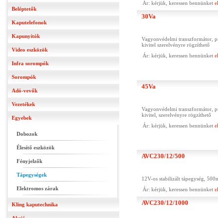
Ár: kérjük, keressen bennünket
e
Beléptetők
30Va
Kaputelefonok
Kapunyitók
Vagyonvédelmi transzformátor, p
kivitel szerelvényre rögzíthető
Video eszközök
Ár: kérjük, keressen bennünket
e
Infra sorompók
Sorompók
45Va
Adó-vevők
Vezetékek
Vagyonvédelmi transzformátor, p
kivitel, szerelvényre rögzíthető
Egyebek
Ár: kérjük, keressen bennünket
e
Dobozok
Élesítő eszközök
AVC230/12/500
Fényjelzők
Tápegységek
12V-os stabilizált tápegység, 500m
Elektromos zárak
Ár: kérjük, keressen bennünket
e
AVC230/12/1000
Kling kaputechnika