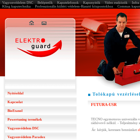
Vagyonvédelem DSC
Beléptetők
Kaputelefonok
Kapunyitók
Video eszközök
Infr
Kling kaputechnika
Professzionális kültéri védelem-Riasztó központokhoz
Commax kapute
Nyitóoldal
Tolókapú vezérlése
Kapcsolat
FUTURA-USR
BioEtanol
TECNO egymotoros univerzális ve
Powertuning termékek
rádióvevő nélkül. - Teljesítmény 
Vagyonvédelem DSC
Ár: kérjük, keressen bennünket
e
Vagyonvédelem Paradox