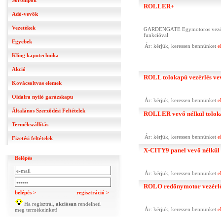
Sorompók
ROLLER+
Adó-vevők
Vezetékek
GARDENGATE Egymotoros vezérlő 
funkcióval
Egyebek
Ár: kérjük, keressen bennünket
e
Kling kaputechnika
Akció
ROLL tolokapú vezérlés ve
Kovácsoltvas elemek
Oldalra nyíló garázskapu
Ár: kérjük, keressen bennünket
e
Általános Szerződési Feltételek
ROLLER vevő nélkül tolokap
Termékszállítás
Ár: kérjük, keressen bennünket
e
Fizetési feltételek
X-CITY9 panel vevő nélkül
Belépés
Ár: kérjük, keressen bennünket
e
ROLO redőnymotor vezérl
belépés >
regisztráció >
Ha regisztrál,
akciósan
rendelheti
Ár: kérjük, keressen bennünket
e
meg termékeinket!