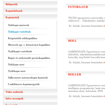
Beléptetők
FUTURA-UCR
Kaputelefonok
Kapunyitók
TECNO egymotoros univerzális ve
rádióvevő. - Teljesítmény szabály
Tolókapu motorok
Ár: kérjük, keressen bennünket
e
Tolókapú vezérlések
Kiegészítők tolókapukhoz
ROLL
Motorok egy v. kétszárnyú kapukhoz
Nyílókapú vezérlések
GARDENGATE Egymotoros vezérlő t
dekódoló, teljesítményszabályozá
fotocella, stop/belső fotocella be
Rugós és szekcionált garázskapukhoz
Ár: kérjük, keressen bennünket
e
Tolókapu szett
Nyílókapu szett
ROLLER
Süllyesztett szárnyaskapu-hajtások
Csuklókaros kapumozgatók
GARDENGATE Egymotoros vezérlő t
intelligens programozás, lassú me
automata zárás, dobozban, IP56
Video eszközök
Ár: kérjük, keressen bennünket
e
Infra sorompók