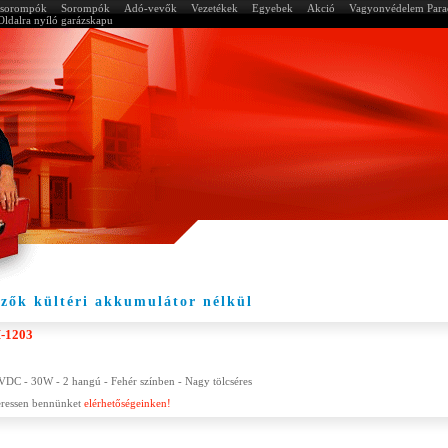
a sorompók
Sorompók
Adó-vevők
Vezetékek
Egyebek
Akció
Vagyonvédelem Par
Oldalra nyíló garázskapu
zők kültéri akkumulátor nélkül
-1203
2VDC - 30W - 2 hangú - Fehér színben - Nagy tölcséres
keressen bennünket
elérhetőségeinken!