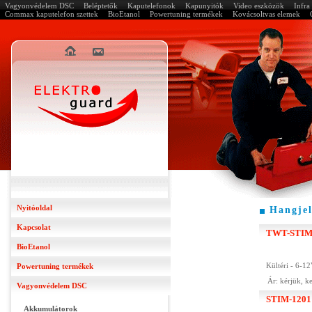
Vagyonvédelem DSC
Beléptetők
Kaputelefonok
Kapunyitók
Video eszközök
Infr
Commax kaputelefon szettek
BioEtanol
Powertuning termékek
Kovácsoltvas elemek
Nyitóoldal
Hangjel
Kapcsolat
TWT-STIM
BioEtanol
Kültéri - 6-1
Powertuning termékek
Ár: kérjük, 
Vagyonvédelem DSC
STIM-1201
Akkumulátorok