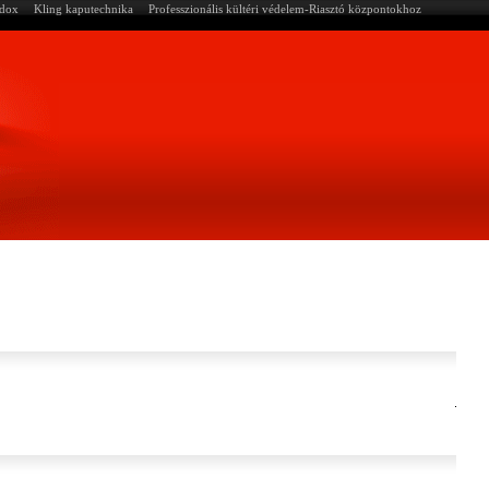
adox
Kling kaputechnika
Professzionális kültéri védelem-Riasztó központokhoz