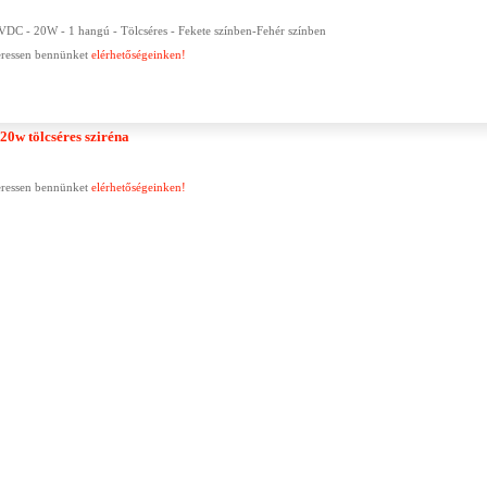
2VDC - 20W - 1 hangú - Tölcséres - Fekete színben-Fehér színben
keressen bennünket
elérhetőségeinken!
0w tölcséres sziréna
keressen bennünket
elérhetőségeinken!