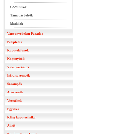
GSM hívók
Támadás jelzők
Modulok
Vagyonvédelem Paradox
Beléptetők
Kaputelefonok
Kapunyitók
Video eszközök
Infra sorompók
Sorompók
Adó-vevők
Vezetékek
Egyebek
Kling kaputechnika
Akció