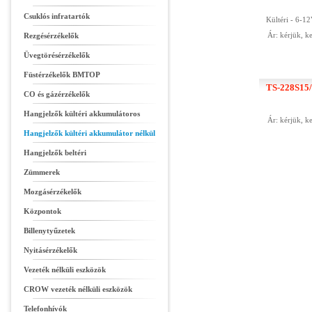
Csuklós infratartók
Kültéri - 6-1
Ár: kérjük, 
Rezgésérzékelők
Üvegtörésérzékelők
Füstérzékelők BMTOP
TS-228S15/2
CO és gázérzékelők
Hangjelzők kültéri akkumulátoros
Ár: kérjük, 
Hangjelzők kültéri akkumulátor nélkül
Hangjelzők beltéri
Zümmerek
Mozgásérzékelők
Központok
Billenytyűzetek
Nyitásérzékelők
Vezeték nélküli eszközök
CROW vezeték nélküli eszközök
Telefonhívók