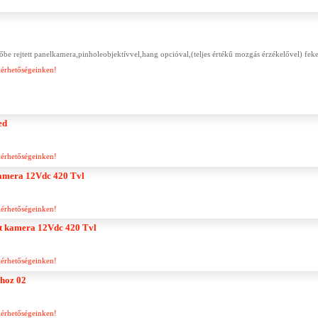
ejtett panelkamera,pinholeobjektívvel,hang opcióval,(teljes értékű mozgás érzékelővel) feke
lérhetőségeinken!
ed
lérhetőségeinken!
amera 12Vdc 420 Tvl
lérhetőségeinken!
t kamera 12Vdc 420 Tvl
lérhetőségeinken!
ához 02
lérhetőségeinken!