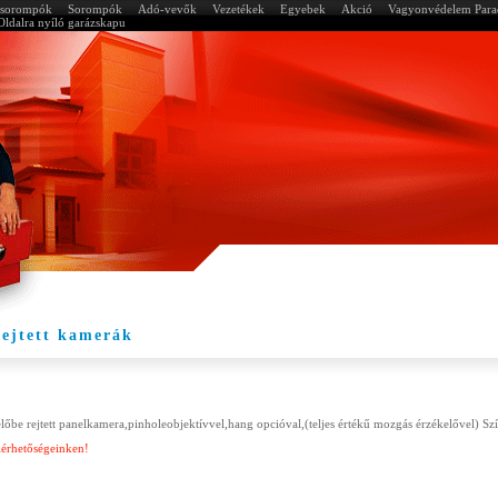
a sorompók
Sorompók
Adó-vevők
Vezetékek
Egyebek
Akció
Vagyonvédelem Par
Oldalra nyíló garázskapu
rejtett kamerák
 rejtett panelkamera,pinholeobjektívvel,hang opcióval,(teljes értékű mozgás érzékelővel) Sz
lérhetőségeinken!