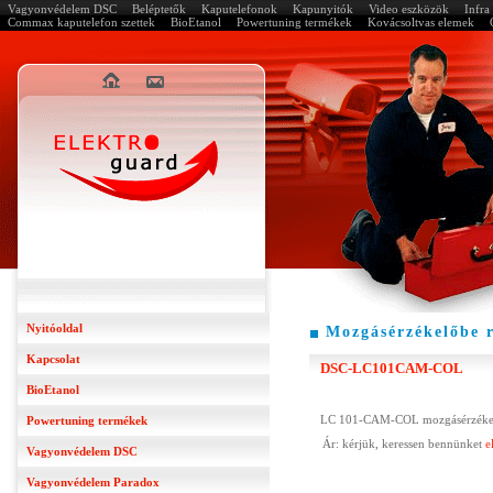
Vagyonvédelem DSC
Beléptetők
Kaputelefonok
Kapunyitók
Video eszközök
Infr
Commax kaputelefon szettek
BioEtanol
Powertuning termékek
Kovácsoltvas elemek
Nyitóoldal
Mozgásérzékelőbe 
Kapcsolat
DSC-LC101CAM-COL
BioEtanol
LC 101-CAM-COL mozgásérzékelőbe
Powertuning termékek
Ár: kérjük, keressen bennünket
e
Vagyonvédelem DSC
Vagyonvédelem Paradox