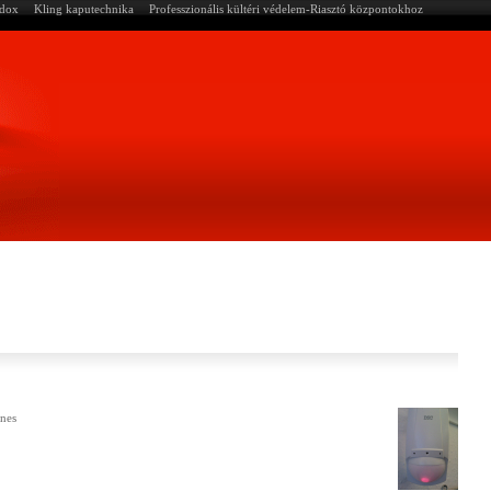
adox
Kling kaputechnika
Professzionális kültéri védelem-Riasztó központokhoz
ínes