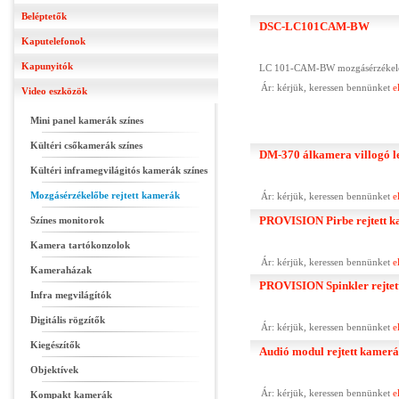
Beléptetők
DSC-LC101CAM-BW
Kaputelefonok
Kapunyitók
LC 101-CAM-BW mozgásérzékelőbe r
Ár: kérjük, keressen bennünket
e
Video eszközök
Mini panel kamerák színes
Kültéri csőkamerák színes
DM-370 álkamera villogó l
Kültéri inframegvilágitós kamerák színes
Mozgásérzékelőbe rejtett kamerák
Ár: kérjük, keressen bennünket
e
PROVISION Pirbe rejtett k
Színes monitorok
Kamera tartókonzolok
Ár: kérjük, keressen bennünket
e
Kameraházak
PROVISION Spinkler rejtet
Infra megvilágítók
Digitális rögzítők
Ár: kérjük, keressen bennünket
e
Kiegészítők
Audió modul rejtett kamer
Objektívek
Ár: kérjük, keressen bennünket
e
Kompakt kamerák