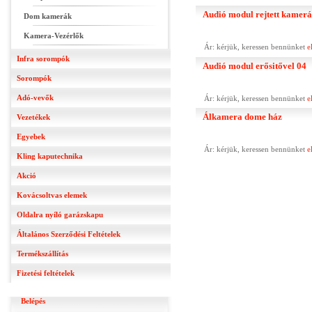
Audió modul rejtett kamer
Dom kamerák
Kamera-Vezérlők
Ár: kérjük, keressen bennünket
e
Infra sorompók
Audió modul erősitővel 04
Sorompók
Adó-vevők
Ár: kérjük, keressen bennünket
e
Álkamera dome ház
Vezetékek
Egyebek
Ár: kérjük, keressen bennünket
e
Kling kaputechnika
Akció
Kovácsoltvas elemek
Oldalra nyíló garázskapu
Általános Szerződési Feltételek
Termékszállítás
Fizetési feltételek
Belépés